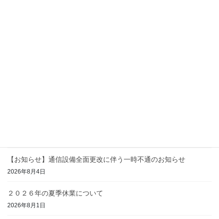
（土）・８月１７日（日）は暦通りお休みとなります。
休業期間中にお問い合わせいただきました件に関しては、８
月１８日（月）より順次対応させていただきます。
ご迷惑をお掛けいたしますが、何卒ご了承くださいますよう宜し
くお願い申し上げます。
その他
カテゴリー
最近の投稿
登記完了証等に用いる特殊用紙の変更についてのお知らせ
2020年10月12日
【お知らせ】通信設備全面更改に伴う一時不通のお知らせ
2026年8月4日
２０２６年の夏季休業について
2026年8月1日