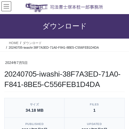
コ
ナ
ン
ビ
テ
ゲ
ン
ー
ダウンロード
ツ
シ
へ
ョ
ス
ン
HOME
ダウンロード
キ
に
20240705-iwashi-38F7A3ED-71A0-F841-8BE5-C556FEB1D4DA
ッ
移
プ
動
2024年7月5日
20240705-iwashi-38F7A3ED-71A0-
F841-8BE5-C556FEB1D4DA
[video_player_1200x800]
サイズ
FILES
34.18 MB
1
PUBLISHED
UPDATED