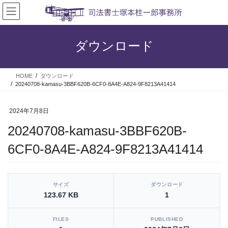
コ
ナ
ン
ビ
テ
ゲ
ン
ー
ダウンロード
ツ
シ
へ
ョ
ス
ン
HOME
ダウンロード
キ
に
20240708-kamasu-3BBF620B-6CF0-8A4E-A824-9F8213A41414
ッ
移
プ
動
2024年7月8日
20240708-kamasu-3BBF620B-
6CF0-8A4E-A824-9F8213A41414
[video_player_1200x800]
サイズ
ダウンロード
123.67 KB
1
FILES
PUBLISHED