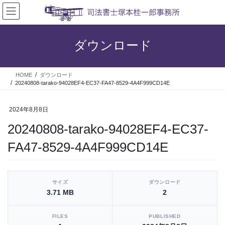
コ
ナ
ン
ビ
テ
ゲ
ン
ー
ダウンロード
ツ
シ
へ
ョ
ス
ン
HOME
ダウンロード
キ
に
20240808-tarako-94028EF4-EC37-FA47-8529-4A4F999CD14E
ッ
移
プ
動
2024年8月8日
20240808-tarako-94028EF4-EC37-
FA47-8529-4A4F999CD14E
[video_player_1200x800]
サイズ
ダウンロード
3.71 MB
2
FILES
PUBLISHED