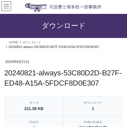
コ
ナ
ン
ビ
テ
ゲ
ン
ー
ダウンロード
ツ
シ
へ
ョ
ス
ン
HOME
ダウンロード
キ
に
20240821-always-53C80D2D-B27F-ED48-A15A-5FDCF8D0E307
ッ
移
プ
動
2024年8月21日
20240821-always-53C80D2D-B27F-
ED48-A15A-5FDCF8D0E307
[video_player_1200x800]
サイズ
ダウンロード
211.38 KB
1
FILES
PUBLISHED