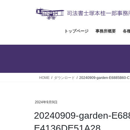
コ
ナ
ン
ビ
テ
ゲ
ン
ー
ツ
シ
トップページ
事務所概要
各
へ
ョ
ス
ン
キ
に
ッ
移
プ
動
HOME
ダウンロード
20240909-garden-E6885B60-
2024年9月9日
20240909-garden-E6
E4136DE51A28