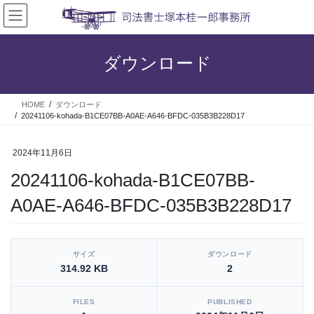
コ
ナ
ン
ビ
テ
ゲ
ン
ー
ダウンロード
ツ
シ
へ
ョ
ス
ン
HOME
ダウンロード
キ
に
20241106-kohada-B1CE07BB-A0AE-A646-BFDC-035B3B228D17
ッ
移
プ
動
2024年11月6日
20241106-kohada-B1CE07BB-
A0AE-A646-BFDC-035B3B228D17
[video_player_1200x800]
サイズ
ダウンロード
314.92 KB
2
FILES
PUBLISHED