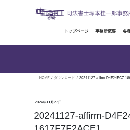
コ
ナ
ン
ビ
テ
ゲ
ン
ー
ツ
シ
トップページ
事務所概要
各
へ
ョ
ス
ン
キ
に
ッ
移
プ
動
HOME
ダウンロード
20241127-affirm-D4F24EC7-1
2024年11月27日
20241127-affirm-D4F
1617F7F2ACE1