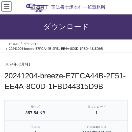
コ
ナ
ン
ビ
テ
ゲ
ン
ー
ダウンロード
ツ
シ
へ
ョ
ス
ン
HOME
ダウンロード
キ
に
20241204-breeze-E7FCA44B-2F51-EE4A-8C0D-1FBD44315D9B
ッ
移
プ
動
2024年12月4日
20241204-breeze-E7FCA44B-2F51-
EE4A-8C0D-1FBD44315D9B
[video_player_1200x800]
サイズ
ダウンロード
357.54 KB
1
FILES
PUBLISHED