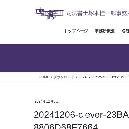
コ
ナ
ン
ビ
テ
ゲ
ン
ー
ツ
シ
トップページ
事務所概要
各
へ
ョ
ス
ン
キ
に
ッ
移
プ
動
HOME
ダウンロード
20241206-clever-23BA8AD9-E
2024年12月6日
20241206-clever-23B
8806D68F7664