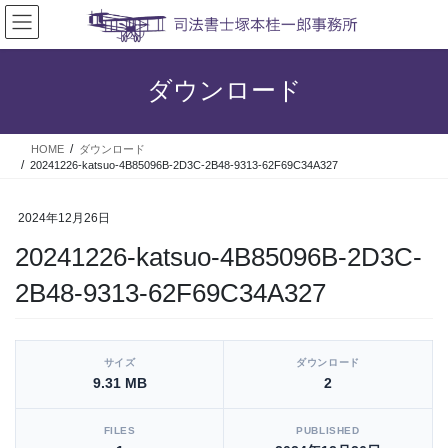
コ
ナ
ン
ビ
テ
ゲ
ン
ー
ダウンロード
ツ
シ
へ
ョ
ス
ン
HOME
ダウンロード
キ
に
20241226-katsuo-4B85096B-2D3C-2B48-9313-62F69C34A327
ッ
移
プ
動
2024年12月26日
20241226-katsuo-4B85096B-2D3C-
2B48-9313-62F69C34A327
[video_player_1200x800]
サイズ
ダウンロード
9.31 MB
2
FILES
PUBLISHED