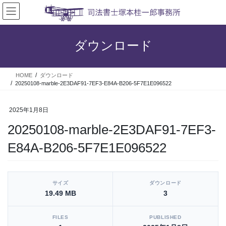
コ
ナ
ン
ビ
テ
ゲ
ン
ー
ダウンロード
ツ
シ
へ
ョ
ス
ン
HOME
ダウンロード
キ
に
20250108-marble-2E3DAF91-7EF3-E84A-B206-5F7E1E096522
ッ
移
プ
動
2025年1月8日
20250108-marble-2E3DAF91-7EF3-
E84A-B206-5F7E1E096522
[video_player_1200x800]
サイズ
ダウンロード
19.49 MB
3
FILES
PUBLISHED