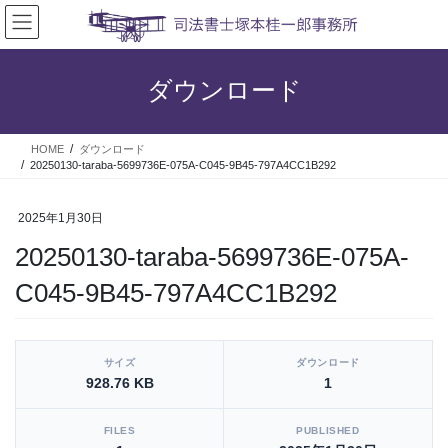
コ
ナ
ン
ビ
テ
ゲ
ン
ー
ダウンロード
ツ
シ
へ
ョ
ス
ン
HOME
ダウンロード
キ
に
20250130-taraba-5699736E-075A-C045-9B45-797A4CC1B292
ッ
移
プ
動
2025年1月30日
20250130-taraba-5699736E-075A-
C045-9B45-797A4CC1B292
[video_player_1200x800]
サイズ
ダウンロード
928.76 KB
1
FILES
PUBLISHED