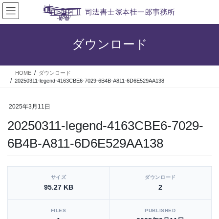
コ
ナ
ン
ビ
テ
ゲ
ン
ー
ダウンロード
ツ
シ
へ
ョ
ス
ン
HOME
ダウンロード
キ
に
20250311-legend-4163CBE6-7029-6B4B-A811-6D6E529AA138
ッ
移
プ
動
2025年3月11日
20250311-legend-4163CBE6-7029-
6B4B-A811-6D6E529AA138
[video_player_1200x800]
サイズ
ダウンロード
95.27 KB
2
FILES
PUBLISHED