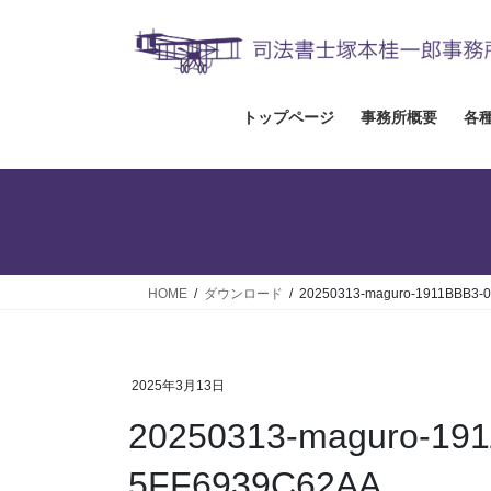
コ
ナ
ン
ビ
テ
ゲ
ン
ー
ツ
シ
トップページ
事務所概要
各
へ
ョ
ス
ン
キ
に
ッ
移
プ
動
HOME
ダウンロード
20250313-maguro-1911BBB3-
2025年3月13日
20250313-maguro-19
5FF6939C62AA