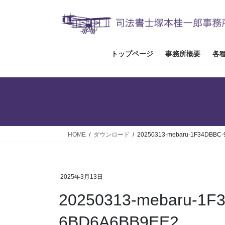
コ
ナ
ン
ビ
テ
ゲ
ン
ー
ツ
シ
トップページ
事務所概要
各
へ
ョ
ス
ン
キ
に
ッ
移
プ
動
HOME
ダウンロード
20250313-mebaru-1F34DBBC-
2025年3月13日
20250313-mebaru-1F
6BD6A6BB9EE2