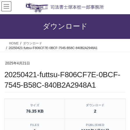
コ
ナ
ン
ビ
テ
ゲ
ン
ー
ダウンロード
ツ
シ
へ
ョ
ス
ン
HOME
ダウンロード
キ
に
20250421-futtsu-F806CF7E-0BCF-7545-B58C-840B2A2948A1
ッ
移
プ
動
2025年4月21日
20250421-futtsu-F806CF7E-0BCF-
7545-B58C-840B2A2948A1
[video_player_1200x800]
サイズ
ダウンロード
76.35 KB
2
FILES
PUBLISHED