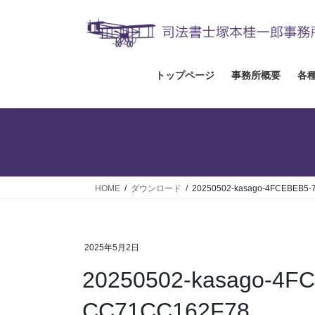
コ
ナ
ン
ビ
テ
ゲ
ン
ー
ツ
シ
トップページ
事務所概要
各
へ
ョ
ス
ン
キ
に
ッ
移
プ
動
HOME
ダウンロード
20250502-kasago-4FCEBEB5-
2025年5月2日
20250502-kasago-4F
CC71CC162F78