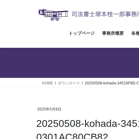
コ
ナ
ン
ビ
テ
ゲ
ン
ー
ツ
シ
トップページ
事務所概要
各
へ
ョ
ス
ン
キ
に
ッ
移
プ
動
HOME
ダウンロード
20250508-kohada-34518F9D-
2025年5月8日
20250508-kohada-34
0301AC80CB82