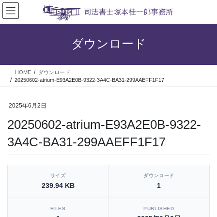
コ
ナ
ン
ビ
テ
ゲ
ン
ー
ダウンロード
ツ
シ
へ
ョ
ス
ン
HOME
ダウンロード
キ
に
20250602-atrium-E93A2E0B-9322-3A4C-BA31-299AAEFF1F17
ッ
移
プ
動
2025年6月2日
20250602-atrium-E93A2E0B-9322-
3A4C-BA31-299AAEFF1F17
[video_player_1200x800]
サイズ
ダウンロード
239.94 KB
1
FILES
PUBLISHED