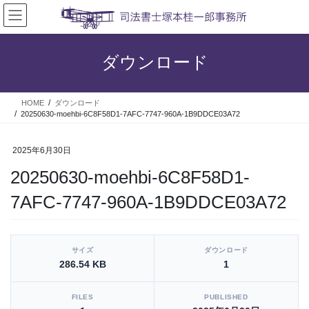
コ
ナ
ン
ビ
テ
ゲ
ン
ー
ダウンロード
ツ
シ
へ
ョ
ス
ン
HOME
ダウンロード
キ
に
20250630-moehbi-6C8F58D1-7AFC-7747-960A-1B9DDCE03A72
ッ
移
プ
動
2025年6月30日
20250630-moehbi-6C8F58D1-
7AFC-7747-960A-1B9DDCE03A72
[video_player_1200x800]
サイズ
ダウンロード
286.54 KB
1
FILES
PUBLISHED