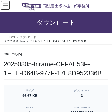
コ
ナ
ン
ビ
テ
ゲ
ン
ー
ダウンロード
ツ
シ
へ
ョ
ス
ン
HOME
ダウンロード
キ
に
20250805-hirame-CFFAE53F-1FEE-D64B-977F-17E8D952336B
ッ
移
プ
動
2025年8月5日
20250805-hirame-CFFAE53F-
1FEE-D64B-977F-17E8D952336B
[video_player_1200x800]
サイズ
ダウンロード
96.67 KB
3
FILES
PUBLISHED