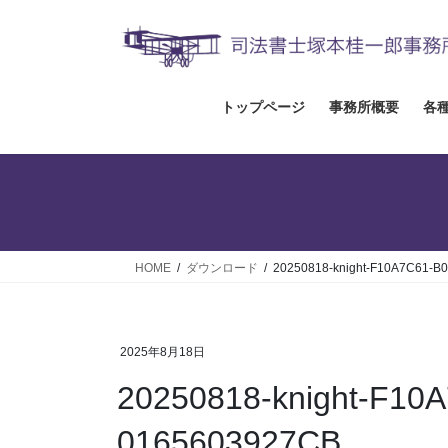
コ
ナ
ン
ビ
テ
ゲ
ン
ー
ツ
シ
トップページ
事務所概要
各
へ
ョ
ス
ン
キ
に
ッ
移
プ
動
HOME
ダウンロード
20250818-knight-F10A7C61-B
2025年8月18日
20250818-knight-F10
0165603927CB