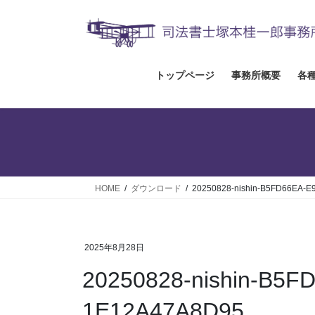
コ
ナ
ン
ビ
テ
ゲ
ン
ー
ツ
シ
トップページ
事務所概要
各
へ
ョ
ス
ン
キ
に
ッ
移
プ
動
HOME
ダウンロード
20250828-nishin-B5FD66EA-
2025年8月28日
20250828-nishin-B5F
1E12A47A8D95