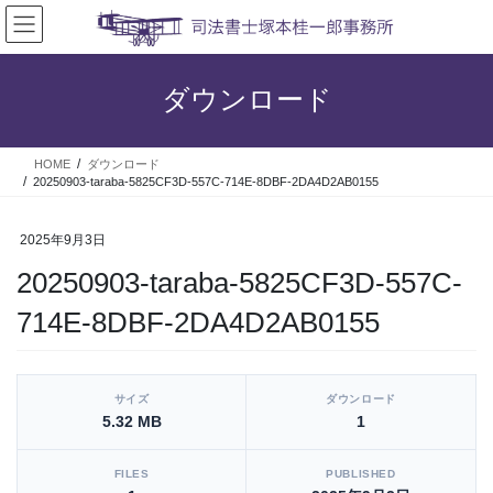
コ
ナ
ン
ビ
テ
ゲ
ン
ー
ダウンロード
ツ
シ
へ
ョ
ス
ン
HOME
ダウンロード
キ
に
20250903-taraba-5825CF3D-557C-714E-8DBF-2DA4D2AB0155
ッ
移
プ
動
2025年9月3日
20250903-taraba-5825CF3D-557C-
714E-8DBF-2DA4D2AB0155
[video_player_1200x800]
サイズ
ダウンロード
5.32 MB
1
FILES
PUBLISHED