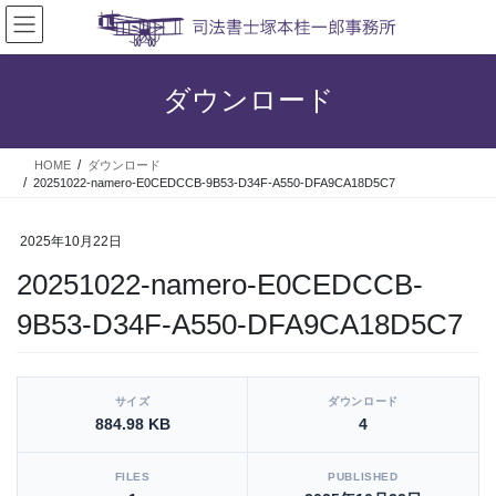
コ
ナ
ン
ビ
テ
ゲ
ン
ー
ダウンロード
ツ
シ
へ
ョ
ス
ン
HOME
ダウンロード
キ
に
20251022-namero-E0CEDCCB-9B53-D34F-A550-DFA9CA18D5C7
ッ
移
プ
動
2025年10月22日
20251022-namero-E0CEDCCB-
9B53-D34F-A550-DFA9CA18D5C7
[video_player_1200x800]
サイズ
ダウンロード
884.98 KB
4
FILES
PUBLISHED