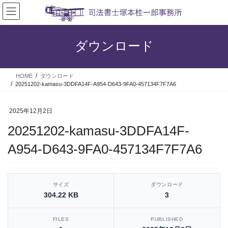
コ
ナ
ン
ビ
テ
ゲ
ン
ー
ダウンロード
ツ
シ
へ
ョ
ス
ン
HOME
ダウンロード
キ
に
20251202-kamasu-3DDFA14F-A954-D643-9FA0-457134F7F7A6
ッ
移
プ
動
2025年12月2日
20251202-kamasu-3DDFA14F-
A954-D643-9FA0-457134F7F7A6
[video_player_1200x800]
サイズ
ダウンロード
304.22 KB
3
FILES
PUBLISHED