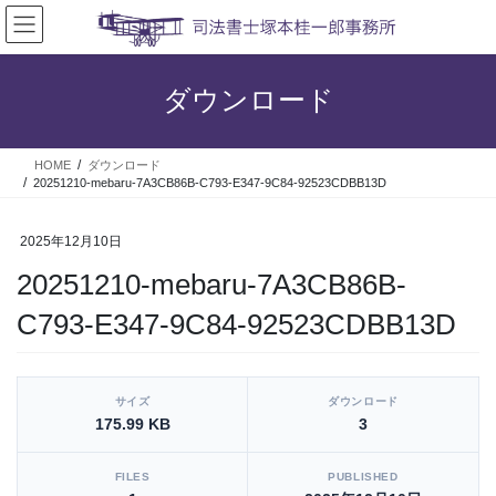
コ
ナ
ン
ビ
テ
ゲ
ン
ー
ダウンロード
ツ
シ
へ
ョ
ス
ン
HOME
ダウンロード
キ
に
20251210-mebaru-7A3CB86B-C793-E347-9C84-92523CDBB13D
ッ
移
プ
動
2025年12月10日
20251210-mebaru-7A3CB86B-
C793-E347-9C84-92523CDBB13D
[video_player_1200x800]
サイズ
ダウンロード
175.99 KB
3
FILES
PUBLISHED