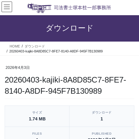
コ
ナ
ン
ビ
テ
ゲ
ン
ー
ダウンロード
ツ
シ
へ
ョ
ス
ン
HOME
ダウンロード
キ
に
20260403-kajiki-8A8D85C7-8FE7-8140-A8DF-945F7B130989
ッ
移
プ
動
2026年4月3日
20260403-kajiki-8A8D85C7-8FE7-
8140-A8DF-945F7B130989
[video_player_1200x800]
サイズ
ダウンロード
1.74 MB
1
FILES
PUBLISHED