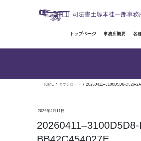
コ
ナ
ン
ビ
テ
ゲ
ン
ー
ツ
シ
トップページ
事務所概要
各
へ
ョ
ス
ン
キ
に
ッ
移
プ
動
HOME
ダウンロード
20260411–3100D5D8-D826-2
2026年4月11日
20260411–3100D5D8-
BB42C454027E