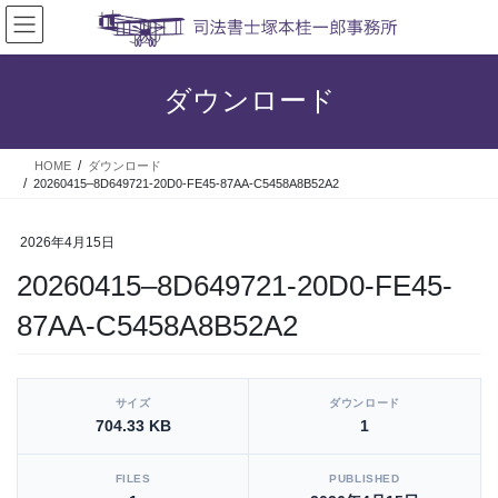
コ
ナ
ン
ビ
テ
ゲ
ン
ー
ダウンロード
ツ
シ
へ
ョ
ス
ン
HOME
ダウンロード
キ
に
20260415–8D649721-20D0-FE45-87AA-C5458A8B52A2
ッ
移
プ
動
2026年4月15日
20260415–8D649721-20D0-FE45-
87AA-C5458A8B52A2
[video_player_1200x800]
サイズ
ダウンロード
704.33 KB
1
FILES
PUBLISHED