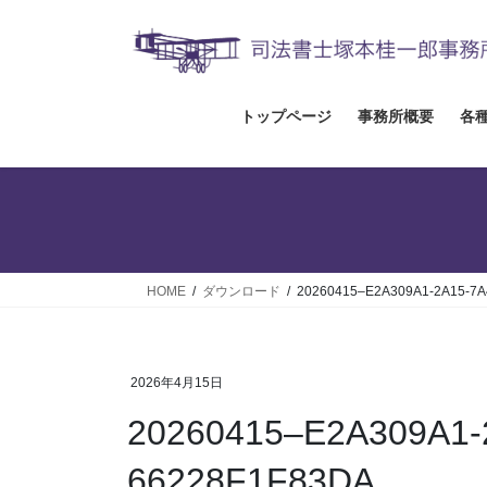
コ
ナ
ン
ビ
テ
ゲ
ン
ー
ツ
シ
トップページ
事務所概要
各
へ
ョ
ス
ン
キ
に
ッ
移
プ
動
HOME
ダウンロード
20260415–E2A309A1-2A15-7A
2026年4月15日
20260415–E2A309A1-
66228F1F83DA