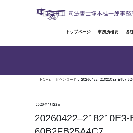
コ
ナ
ン
ビ
テ
ゲ
ン
ー
ツ
シ
トップページ
事務所概要
各
へ
ョ
ス
ン
キ
に
ッ
移
プ
動
HOME
ダウンロード
20260422–218210E3-E957-92
2026年4月22日
20260422–218210E3-
60B2FB25A4C7