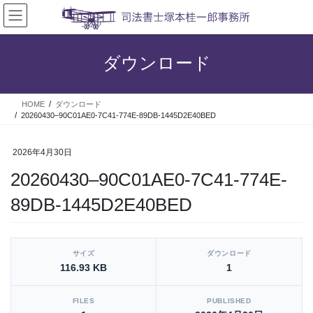
コ
ナ
ン
ビ
テ
ゲ
ン
ー
ダウンロード
ツ
シ
へ
ョ
ス
ン
HOME
ダウンロード
キ
に
20260430–90C01AE0-7C41-774E-89DB-1445D2E40BED
ッ
移
プ
動
2026年4月30日
20260430–90C01AE0-7C41-774E-
89DB-1445D2E40BED
[video_player_1200x800]
サイズ
ダウンロード
116.93 KB
1
FILES
PUBLISHED