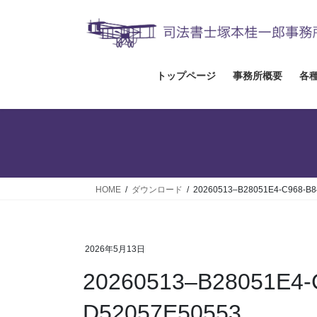
コ
ナ
ン
ビ
テ
ゲ
ン
ー
ツ
シ
トップページ
事務所概要
各
へ
ョ
ス
ン
キ
に
ッ
移
プ
動
HOME
ダウンロード
20260513–B28051E4-C968-B8
2026年5月13日
20260513–B28051E4-
D52057E50553